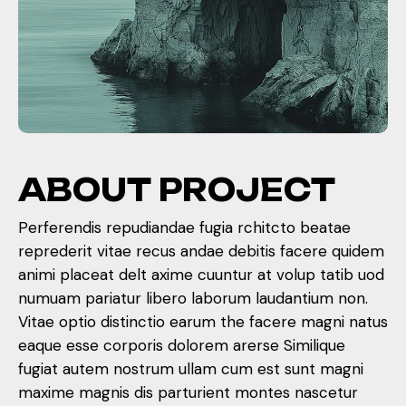
A
B
O
U
T
P
R
O
J
E
C
T
Perferendis repudiandae fugia rchitcto beatae
reprederit vitae recus andae debitis facere quidem
animi placeat delt axime cuuntur at volup tatib uod
numuam pariatur libero laborum laudantium non.
Vitae optio distinctio earum the facere magni natus
eaque esse corporis dolorem arerse Similique
fugiat autem nostrum ullam cum est sunt magni
maxime magnis dis parturient montes nascetur