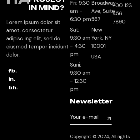
Fri: 9:30
Broadway
+00 123
IN MIND?
am -
Ave, Suite
456
6:30 pm
567
7890
Lorem ipsum dolor sit
Sat:
New
amet, consectetur
9:30 am
York, NY
adipisc ing elit, sed do
- 4:30
10001
eiusmod tempor incidunt
pm
dolor.
USA
Suni:
fb.
9:30 am
in.
- 12:30
bh.
pm
Newsletter
Copyright © 2024, All rights